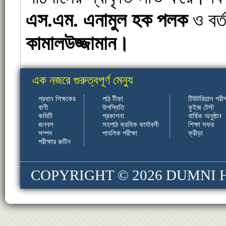
এস
.
এম
.
এনামুল
হক
পলক
ও বর্
কামালউজ্জামান
।
এক নজরে গুরুত্বপূর্ণ মেন্যু
প্রধান শিক্ষকের
পাঠ টীকা
টিউটরিয়াল পরীক্
বাণী
উপস্থিতি
কুইজ টেস্ট
কমিটি
প্রকাশনা
বার্ষিক অনুষ্ঠান
জনবল
সহপাঠ ক্রমিক কার্যাবলী
শিক্ষা সফর
সম্পদ
পাবলিক পরীক্ষা
ক্রীড়া
পরীক্ষার রুটিন
COPYRIGHT © 2026
DUMNI 