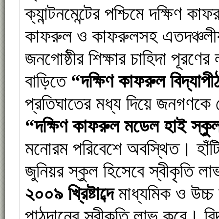
ক্যান্টনমেন্টের পশ্চিমে দক্ষিণ 
কাফরুল ও কাফরুলসহ এতদঞ্চলীয়
জনগোষ্ঠীর শিক্ষার চাহিদা পূরণের 
বাড়িতে
“
দক্ষিণ
কাফরুল
বিদ্যাপী
প্রতিঘাতের মধ্য দিয়ে জনগণকে সে
“
দক্ষিণ
কাফরুল
মডেল
হাই
স্কু
মনোরম পরিবেশে অবস্থিত। হাঁটি 
জুনিয়র স্কুল হিসেবে স্বীকৃতি ল
২০০৯ খ্রিষ্টাব্দে
মাধ্যমিক ও উচ্চ ম
পাঠদানের স্বীকৃতি লাভ করে। বি